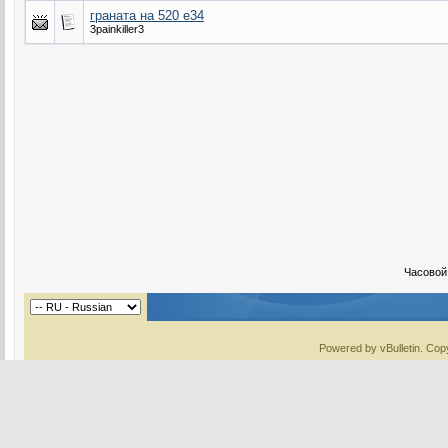
граната на 520 e34
3painkiller3
Часовой
Powered by vBulletin. Copy