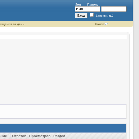
Имя
Пароль
Запомнить?
бщения за день
Поиск
ение
Ответов
Просмотров
Раздел