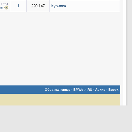
0
17:51
1
220,147
Курилка
mar
Обратная связь
-
BMWgtn.RU
-
Архив
-
Вверх