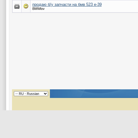
продаю б/у запчасти на бмв 523 е-39
BMWlov