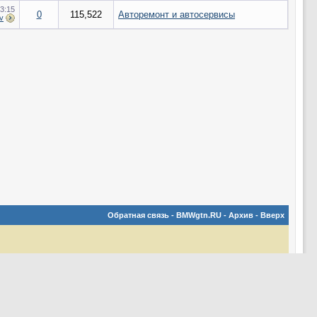
3:15
0
115,522
Авторемонт и автосервисы
v
Обратная связь
-
BMWgtn.RU
-
Архив
-
Вверх