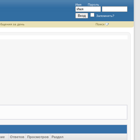
Имя
Пароль
Запомнить?
бщения за день
Поиск
ние
Ответов
Просмотров
Раздел