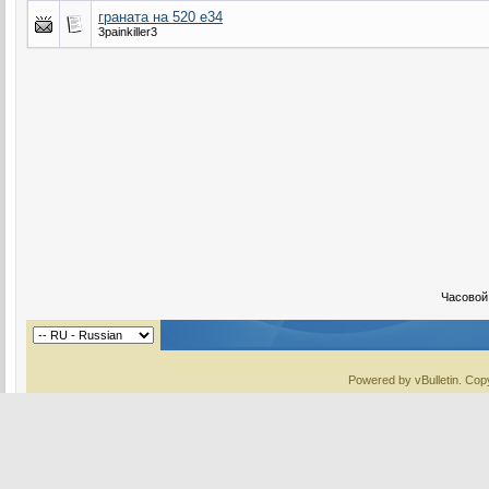
граната на 520 e34
3painkiller3
Часовой
Powered by vBulletin. Copy