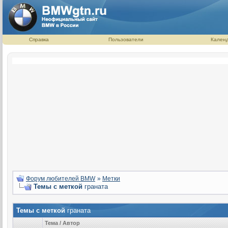
Справка
Пользователи
Кален
Форум любителей BMW
»
Метки
Темы с меткой
граната
Темы с меткой
граната
Тема / Автор