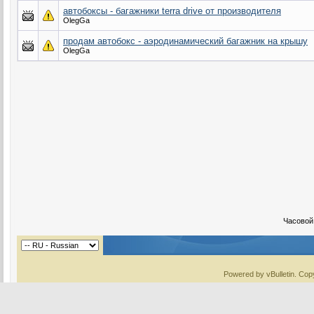
автобоксы - багажники terra drive от производителя
OlegGa
продам автобокс - аэродинамический багажник на крышу
OlegGa
Часовой
Powered by vBulletin. Copy