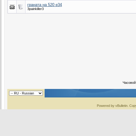
граната на 520 e34
3painkiller3
Часовой
Powered by vBulletin. Copy