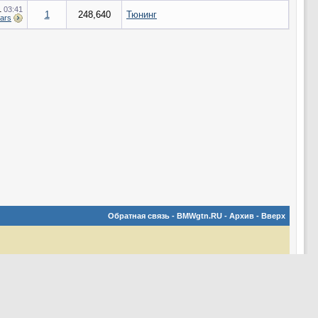
1
03:41
1
248,640
Тюнинг
ars
Обратная связь
-
BMWgtn.RU
-
Архив
-
Вверх