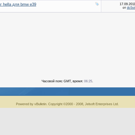
 hella для bmw e39
17.09.201
от
dc5st
Часовой пояс GMT, время:
06:25
.
Powered by vBulletin. Copyright ©2000 - 2008, Jelsoft Enterprises Ltd.