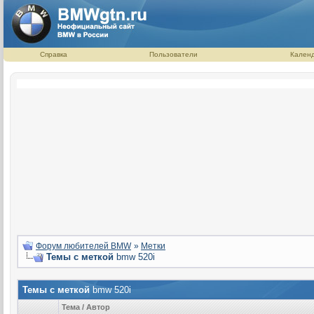
Справка
Пользователи
Кален
Форум любителей BMW
»
Метки
Темы с меткой
bmw 520i
Темы с меткой
bmw 520i
Тема / Автор