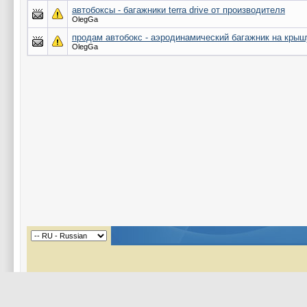
автобоксы - багажники terra drive от производителя
OlegGa
продам автобокс - аэродинамический багажник на крыш
OlegGa