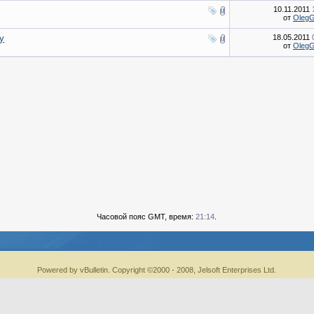
10.11.2011
от
Oleg
у
18.05.2011
от
Oleg
Часовой пояс GMT, время:
21:14
.
Powered by vBulletin. Copyright ©2000 - 2008, Jelsoft Enterprises Ltd.