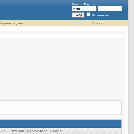
Имя
Пароль
Запомнить?
бщения за день
Поиск
ние
Ответов
Просмотров
Раздел