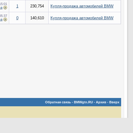
15:01
1
230,754
Купля-продажа автомобилей BMW
Ga
05:37
0
140,610
Купля-продажа автомобилей BMW
Ga
Обратная связь
-
BMWgtn.RU
-
Архив
-
Вверх