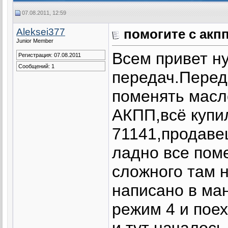
07.08.2011, 12:59
Aleksei377
помогите с акпп
Junior Member
Всем привет н
Регистрация: 07.08.2011
Сообщений: 1
передач.Перед
поменять масл
АКПП,всё купи
71141,продавец
ладно все пом
сложного там 
написано в ма
режим 4 и пое
и тут началось