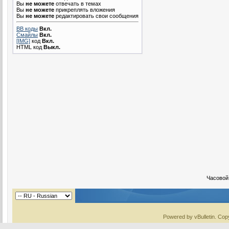
Вы
не можете
отвечать в темах
Вы
не можете
прикреплять вложения
Вы
не можете
редактировать свои сообщения
BB коды
Вкл.
Смайлы
Вкл.
[IMG]
код
Вкл.
HTML код
Выкл.
Часовой
Powered by vBulletin. Copy