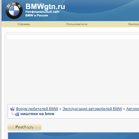
Справка
Пользователи
Кален
Форум любителей BMW
»
Эксплуатация автомобилей BMW
»
Авторе
ништяки на bmw