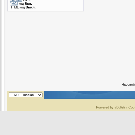
[IMG]
код
Вкл.
HTML код
Выкл.
Часовой
Powered by vBulletin. Copy