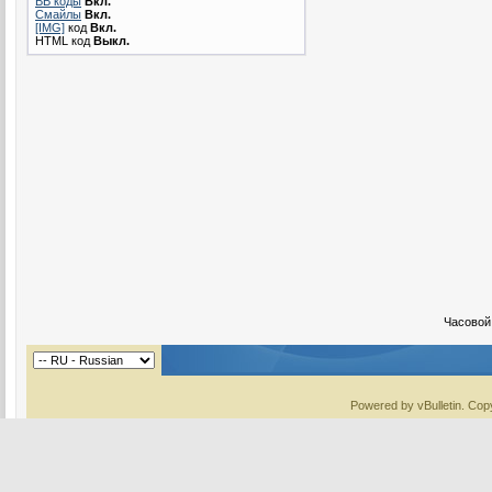
BB коды
Вкл.
Смайлы
Вкл.
[IMG]
код
Вкл.
HTML код
Выкл.
Часовой
Powered by vBulletin. Copy