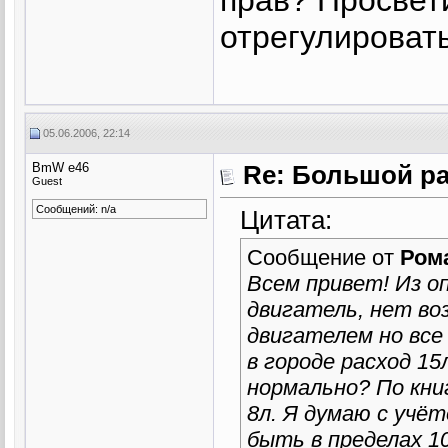
отрегулироват
05.06.2006, 22:14
BmW e46
Re: Большой р
Guest
Сообщений: n/a
Цитата:
Сообщение от
Ром
Всем привет! Из о
двигатель, нет в
двигателем но все
в городе расход 15
нормально? По кни
8л. Я думаю с учёт
быть в пределах 1