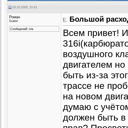
18.10.2005, 15:41
Роман
Большой расхо
Guest
Сообщений: n/a
Всем привет! И
316i(карбюрато
воздушного кл
двигателем но
быть из-за это
трассе не проб
на новом двига
думаю с учёто
должен быть в 
прав? Просвет