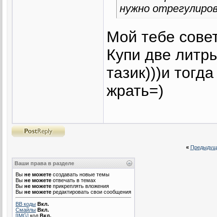
нужно отрегулиро
Мой тебе сове
Купи две литр
тазик)))и тогд
жрать=)
«
Предыдущ
Ваши права в разделе
Вы
не можете
создавать новые темы
Вы
не можете
отвечать в темах
Вы
не можете
прикреплять вложения
Вы
не можете
редактировать свои сообщения
BB коды
Вкл.
Смайлы
Вкл.
[IMG]
код
Вкл.