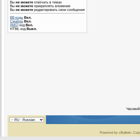
Вы
не можете
отвечать в темах
Вы
не можете
прикреплять вложения
Вы
не можете
редактировать свои сообщения
BB коды
Вкл.
Смайлы
Вкл.
[IMG]
код
Вкл.
HTML код
Выкл.
Часовой
Powered by vBulletin. Copy