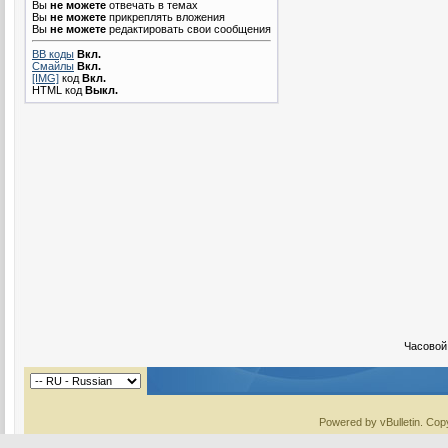
Вы
не можете
отвечать в темах
Вы
не можете
прикреплять вложения
Вы
не можете
редактировать свои сообщения
BB коды
Вкл.
Смайлы
Вкл.
[IMG]
код
Вкл.
HTML код
Выкл.
Часовой
Powered by vBulletin. Copy