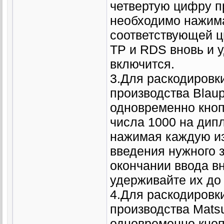
четвертую цифру п
необходимо нажима
соответствующей ц
TP и RDS вновь и 
включится.
3.Для раскодировки
производства Blau
одновременно кноп
числа 1000 на дипле
нажимая каждую из 
введения нужного 
окончании ввода в
удерживайте их до
4.Для раскодировк
производства Mats
одновременно кноп