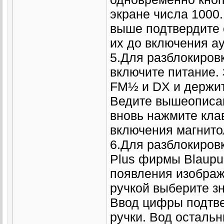
экране числа 1000.
выше подтвердите 
их до включения а
5.Для разблокиров
включите питание.
FM½ и DX и держит
Ведите вышеописан
вновь нажмите кла
включения магнито
6.Для разблокировк
Plus фирмы Blaupu
появления изобра
ручкой выберите зн
Ввод цифры подтве
ручки. Вод осталь