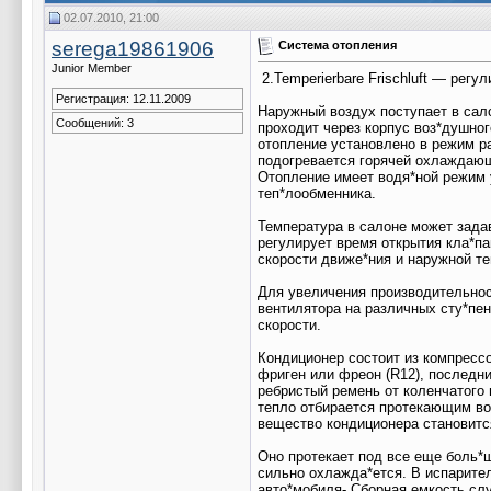
02.07.2010, 21:00
serega19861906
Система отопления
Junior Member
2.Temperierbare Frischluft — рег
Регистрация: 12.11.2009
Наружный воздух поступает в сал
Сообщений: 3
проходит через корпус воз*душно
отопление установлено в режим ра
подогревается горячей охлаждающ
Отопление имеет водя*ной режим 
теп*лообменника.
Температура в салоне может зада
регулирует время открытия кла*п
скорости движе*ния и наружной т
Для увеличения производительнос
вентилятора на различных сту*пе
скорости.
Кондиционер состоит из компрессо
фриген или фреон (R12), последн
ребристый ремень от коленчатого 
тепло отбирается протекающим во
вещество кондиционера становитс
Оно протекает под все еще боль*
сильно охлажда*ется. В испарител
авто*мобиля- Сборная емкость сл