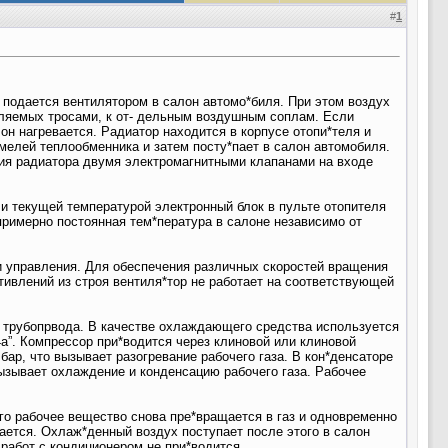
#
1
 подается вентилятором в салон автомо*биля. При этом воздух
вляемых тросами, к от- дельным воздушным соплам. Если
он нагревается. Радиатор находится в корпусе отопи*теля и
елей теплообменника и затем посту*пает в салон автомобиля.
ния радиатора двумя электромагнитными клапанами на входе
и текущей температурой электронный блок в пульте отопителя
примерно постоянная тем*пература в салоне независимо от
и управления. Для обеспечения различных скоростей вращения
тивлений из строя вентиля*тор не работает на соответствующей
го трубопрвода. В качестве охлаждающего средства используется
”. Компрессор при*водится через клиновой или клиновой
ар, что вызывает разогревание рабочего газа. В кон*денсаторе
ызывает охлаждение и конденсацию рабочего газа. Рабочее
го рабочее вещество снова пре*вращается в газ и одновременно
ается. Охлаж*денный воздух поступает после этого в салон
работ с кондиционером не при*водится.