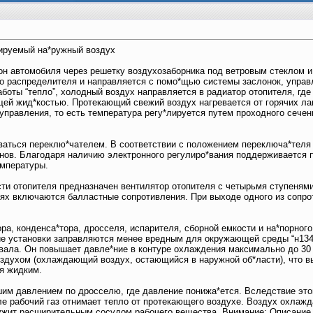
улируемый на*ружный воздух
он автомобиля через решетку воздухозаборника под ветровым стеклом и
го распределителя и направляется с помо*щью системы заслонок, упра
боты “тепло”, холодный воздух направляется в радиатор отопителя, где 
ей жид*костью. Протекающий свежий воздух нагревается от горячих лам
управления, то есть температура регу*лируется путем проходного сече
ваться переклю*чателем. В соответствии с положением переключа*теля 
анов. Благодаря наличию электронного регулиро*вания поддерживается 
емпературы.
ти отопителя предназначен вентилятор отопителя с четырьмя ступеням
нях включаются балластные сопротивления. При выходе одного из сопро
ра, конденса*тора, дросселя, испарителя, сборной емкости и на*порно
ие установки заправляются менее вредным для окружающей среды “н134а
вала. Он повышает давле*ние в контуре охлаждения максимально до 30 б
здухом (охлаждающий воздух, остающийся в наружной об*ласти), что в
я жидким.
шим давлением по дросселю, где давление понижа*ется. Вследствие это
е рабочий газ отнимает тепло от протекающего воздухе. Воздух охлажд
ужит расширительным сосудом рабочего вещества. Внимание: Описание 