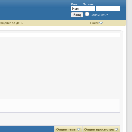
Имя
Пароль
Запомнить?
бщения за день
Поиск
Опции темы
Опции просмотра