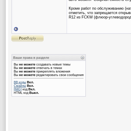
Кроме работ по обслуживанию (на
отметить, что запрещается открыв
R12 из FCKW (флюор-углеводородо
Ваши права в разделе
Вы
не можете
создавать новые темы
Вы
не можете
отвечать в темах
Вы
не можете
прикреплять вложения
Вы
не можете
редактировать свои сообщения
BB коды
Вкл.
Смайлы
Вкл.
[IMG]
код
Вкл.
HTML код
Выкл.