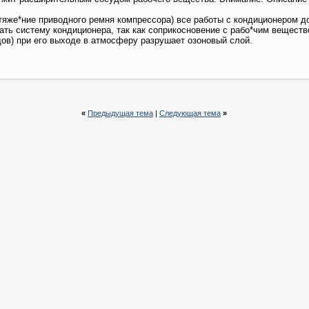
тяже*ние приводного ремня компрессора) все работы с кондиционером 
ать систему кондиционера, так как соприкосновение с рабо*чим вещест
в) при его выходе в атмосферу разрушает озоновый слой.
«
Предыдущая тема
|
Следующая тема
»