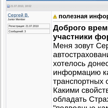
21.07.2010, 18:02
Сергей В.
полезная инфор
Junior Member
Доброго врем
Регистрация: 21.07.2010
Сообщений: 3
участники фо
Меня зовут Се
автострахован
хотелось доне
информацию к
транспортных 
Какими свойст
обладать Стра
"подводные ка