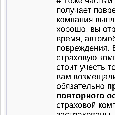
#
Тоже частый
получает повр
компания выпл
хорошо, вы от
время, автомо
повреждения. 
страховую комп
стоит учесть т
вам возмещали
обязательно
п
повторного о
страховой ком
застрахованы.