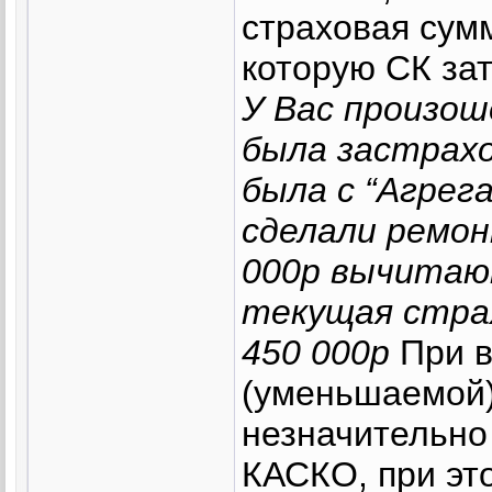
страховая сум
которую СК за
У Вас произош
была застрахо
была с “Агрег
сделали ремон
000р вычитаю
текущая стра
450 000р
При в
(уменьшаемой)
незначительно
КАСКО, при это