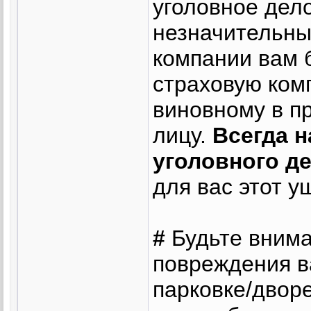
уголовное дел
незначительный
компании вам б
страховую ком
виновному в п
лицу.
Всегда 
уголовного д
для вас этот у
#
Будьте вним
повреждения в
парковке/дворе