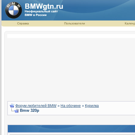
Справка
Пользователи
Кален
Форум любителей BMW
»
На обочине
»
Курилка
Bmw 320p