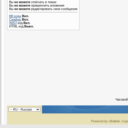
Вы
не можете
отвечать в темах
Вы
не можете
прикреплять вложения
Вы
не можете
редактировать свои сообщения
BB коды
Вкл.
Смайлы
Вкл.
[IMG]
код
Вкл.
HTML код
Выкл.
Часовой
Powered by vBulletin. Copy