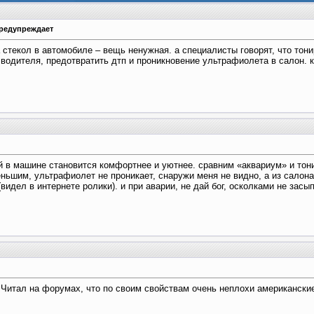
предупреждает
 стекол в автомобиле – вещь ненужная. а специалисты говорят, что то
одителя, предотвратить дтп и проникновение ультрафиолета в салон. к
ей в машине становится комфортнее и уютнее. сравним «аквариум» и тон
ньшим, ультрафиолет не проникает, снаружи меня не видно, а из салона
видел в интернете ролики). и при аварии, не дай бог, осколками не засы
 Читал на форумах, что по своим свойствам очень неплохи американские