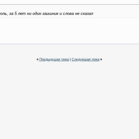
оль, за 5 лет ни один гаишник и слова не сказал
«
Предыдущая тема
|
Следующая тема
»