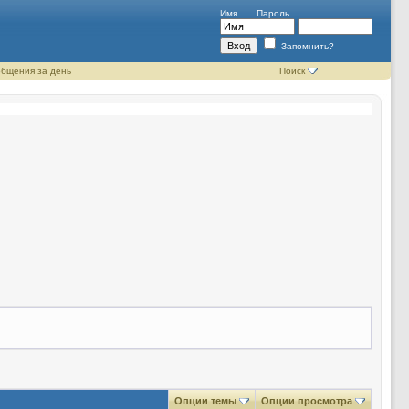
Имя
Пароль
Запомнить?
бщения за день
Поиск
Опции темы
Опции просмотра