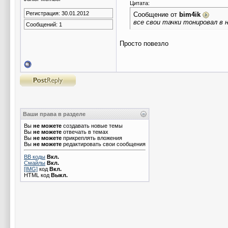
Цитата:
Регистрация: 30.01.2012
Сообщение от
bim4ik
все свои тачки тонировал в н
Сообщений: 1
Просто повезло
Ваши права в разделе
Вы
не можете
создавать новые темы
Вы
не можете
отвечать в темах
Вы
не можете
прикреплять вложения
Вы
не можете
редактировать свои сообщения
BB коды
Вкл.
Смайлы
Вкл.
[IMG]
код
Вкл.
HTML код
Выкл.