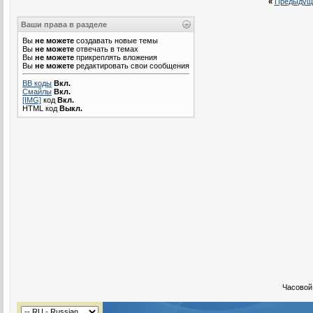
«
Предыдущ
Ваши права в разделе
Вы
не можете
создавать новые темы
Вы
не можете
отвечать в темах
Вы
не можете
прикреплять вложения
Вы
не можете
редактировать свои сообщения
BB коды
Вкл.
Смайлы
Вкл.
[IMG]
код
Вкл.
HTML код
Выкл.
Часовой