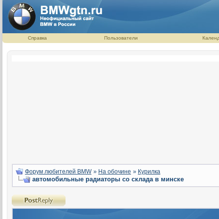
Справка
Пользователи
Кален
Форум любителей BMW
»
На обочине
»
Курилка
автомобильные радиаторы со склада в минске