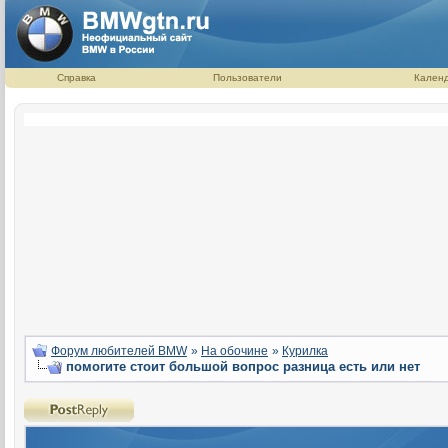
Справка
Пользователи
Кален
Форум любителей BMW
»
На обочине
»
Курилка
помогите стоит большой вопрос разница есть или нет