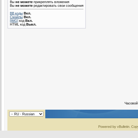
Вы
не можете
прикреплять вложения
Вы
не можете
редактировать свои сообщения
BB коды
Вкл.
Смайлы
Вкл.
[IMG]
код
Вкл.
HTML код
Выкл.
Часовой
Powered by vBulletin. Copy