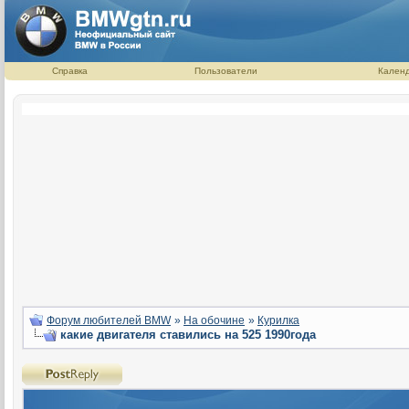
Справка
Пользователи
Кален
Форум любителей BMW
»
На обочине
»
Курилка
какие двигателя ставились на 525 1990года