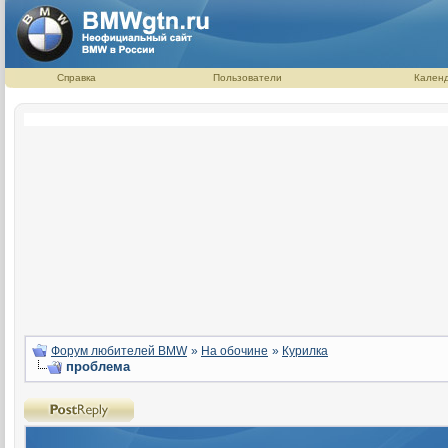
Справка
Пользователи
Кален
Форум любителей BMW
»
На обочине
»
Курилка
проблема