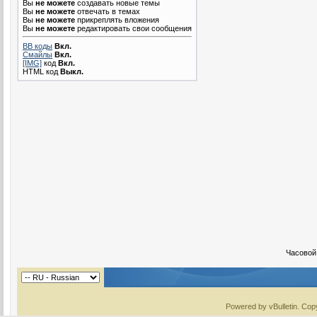
Вы
не можете
создавать новые темы
Вы
не можете
отвечать в темах
Вы
не можете
прикреплять вложения
Вы
не можете
редактировать свои сообщения
BB коды
Вкл.
Смайлы
Вкл.
[IMG]
код
Вкл.
HTML код
Выкл.
Часовой
Powered by vBulletin. Copy