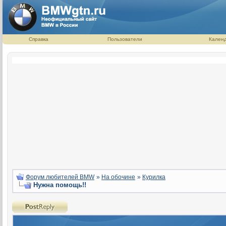
Справка
Пользователи
Кален
Форум любителей BMW
»
На обочине
»
Курилка
Нужна помощь!!