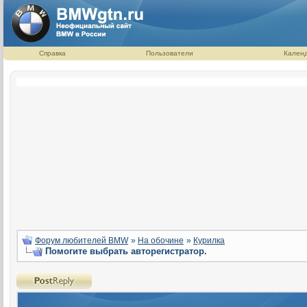
Справка
Пользователи
Кален
Форум любителей BMW
»
На обочине
»
Курилка
Помогите выбрать авторегистратор.