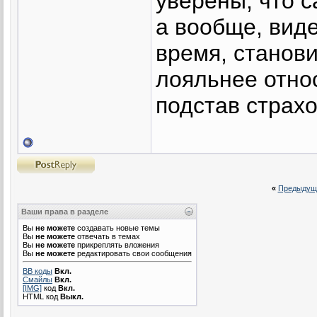
уверены, что 
а вообще, вид
время, станови
лояльнее относ
подстав страхо
«
Предыдущ
Ваши права в разделе
Вы
не можете
создавать новые темы
Вы
не можете
отвечать в темах
Вы
не можете
прикреплять вложения
Вы
не можете
редактировать свои сообщения
BB коды
Вкл.
Смайлы
Вкл.
[IMG]
код
Вкл.
HTML код
Выкл.