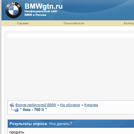
Справка
Пользователи
Кален
Форум любителей BMW
»
На обочине
»
Курилка
" бмв - 760 li "
Результаты опроса
: Что делать?
продать