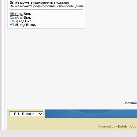
Вы
не можете
прикреплять вложения
Вы
не можете
редактировать свои сообщения
BB коды
Вкл.
Смайлы
Вкл.
[IMG]
код
Вкл.
HTML код
Выкл.
Часовой
Powered by vBulletin. Copy