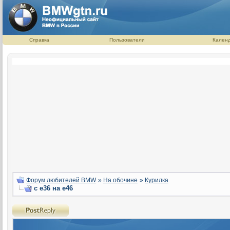
Справка
Пользователи
Кален
Форум любителей BMW
»
На обочине
»
Курилка
с e36 на e46