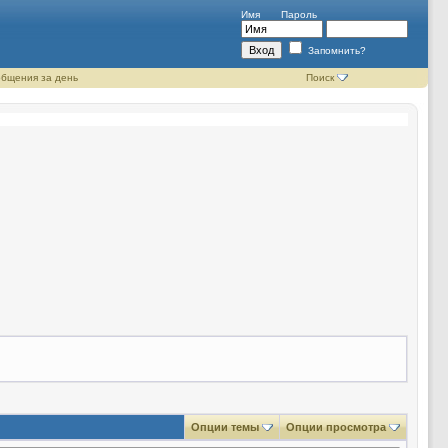
Имя
Пароль
Запомнить?
бщения за день
Поиск
Опции темы
Опции просмотра