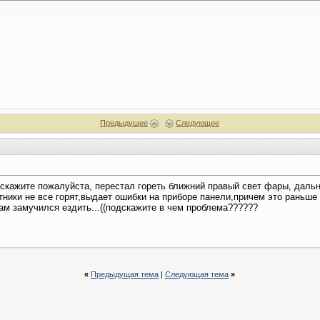
Предыдущее
Следующее
одскажите пожалуйста, перестал гореть ближний правый свет фары, даль
тники не все горят,выдает ошибки на приборе панели,причем это раньше
ам замучился ездить...((подскажите в чем проблема??????
«
Предыдущая тема
|
Следующая тема
»