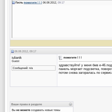
Гость
помогите ! ! !
06.08.2012,
09:17
06.08.2012, 09:17
iulianik
помогите ! ! !
Guest
здравствуйте! у меня бмв е-46.п
Сообщений: n/a
панель моргает подсветка, поворо
потом снова загоралась по сервис
Ваши права в разделе
Вы
не можете
создавать новые темы