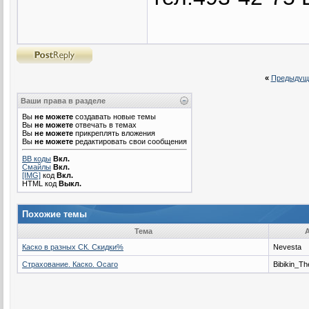
«
Предыдущ
Ваши права в разделе
Вы
не можете
создавать новые темы
Вы
не можете
отвечать в темах
Вы
не можете
прикреплять вложения
Вы
не можете
редактировать свои сообщения
BB коды
Вкл.
Смайлы
Вкл.
[IMG]
код
Вкл.
HTML код
Выкл.
Похожие темы
Тема
Каско в разных СК. Скидки%
Nevesta
Страхование. Каско. Осаго
Bibikin_Th