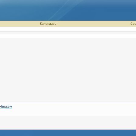
Календарь
Соо
убежём