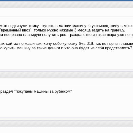
омые подкинули темку - купить в латвии машину. я украинец, живу в моск
 "временный ввоз", только нужно каждые 3 месяца ездить на границу.
ом все-равно планирую получить рос. гражданство и такая шара уже не п
их сайтах по машинам. хочу себе купешку бмв 318. так вот цены плавают
но купить машину за такие деньги и что она будет из себя представлять?
 раздел "покупаем машины за рубежом"