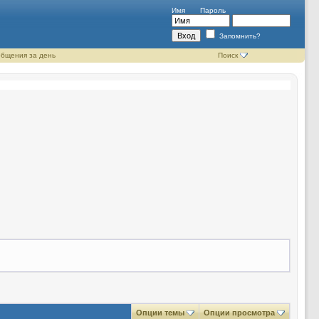
Имя
Пароль
Запомнить?
бщения за день
Поиск
Опции темы
Опции просмотра