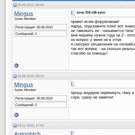
30.08.2010, 08:04
Mingus
хочу 318 e36 купе
Junior Member
привет всем форумчанам!
народ, подскажите плиз! вот знак
Регистрация: 30.08.2010
не таможить ее - называется типа
Сообщений: 2
мне машину нужна года на 2 - пот
но вопрос у меня не в этом.
я смотрел объавления на латвийск
так вот вопрос - на сколько реаль
спасибо за помощь!
30.08.2010, 08:19
Mingus
Junior Member
прошу модеров перекинуть тему в
сори, сразу не заметил
Регистрация: 30.08.2010
Сообщений: 2
04.11.2010, 17:40
AntonbIch