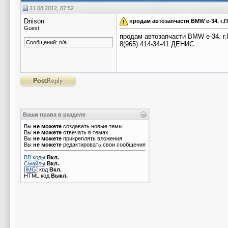
11.08.2012, 07:52
Dnison
продам автозапчасти BMW e-34. 
Guest
продам автозапчасти BMW e-34. г
Сообщений: n/a
8(965) 414-34-41 ДЕНИС
Ваши права в разделе
Вы
не можете
создавать новые темы
Вы
не можете
отвечать в темах
Вы
не можете
прикреплять вложения
Вы
не можете
редактировать свои сообщения
BB коды
Вкл.
Смайлы
Вкл.
[IMG]
код
Вкл.
HTML код
Выкл.