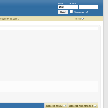
Имя
Пароль
Запомнить?
бщения за день
Поиск
Опции темы
Опции просмотра