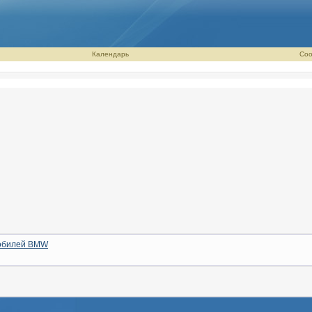
Календарь
Соо
мобилей BMW