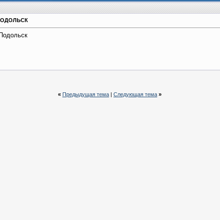
г.ПОДОЛЬСК
.Подольск
«
Предыдущая тема
|
Следующая тема
»