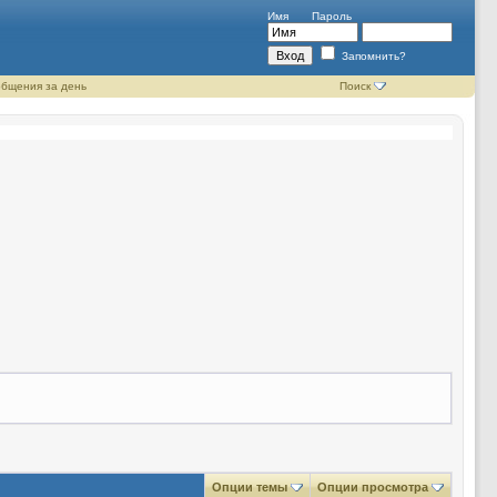
Имя
Пароль
Запомнить?
бщения за день
Поиск
Опции темы
Опции просмотра