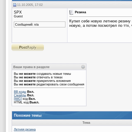
11.10.2005, 17:02
SPX
Резина
Guest
Купил себе новую летнюю резину н
Сообщений: n/a
новую, а потом посмотрел по ттх, 
Ваши права в разделе
Вы
не можете
создавать новые темы
Вы
не можете
отвечать в темах
Вы
не можете
прикреплять вложения
Вы
не можете
редактировать свои сообщения
BB коды
Вкл.
Смайлы
Вкл.
[IMG]
код
Вкл.
HTML код
Выкл.
Похожие темы
Тема
Летняя резина