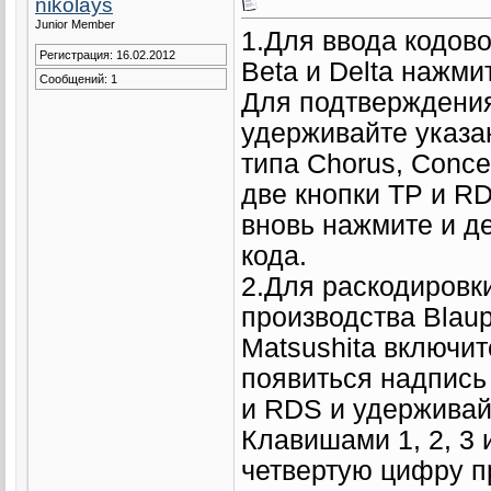
nikolays
Junior Member
1.Для ввода кодов
Регистрация: 16.02.2012
Beta и Delta нажми
Сообщений: 1
Для подтверждения
удерживайте указа
типа Chorus, Conc
две кнопки TP и R
вновь нажмите и д
кода.
2.Для раскодировки
производства Blau
Matsushita включи
появиться надпись
и RDS и удерживай
Клавишами 1, 2, 3 
четвертую цифру п