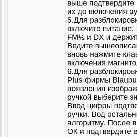
выше подтвердите 
их до включения а
5.Для разблокиров
включите питание.
FM½ и DX и держит
Ведите вышеописан
вновь нажмите кла
включения магнито
6.Для разблокировк
Plus фирмы Blaupu
появления изобра
ручкой выберите зн
Ввод цифры подтве
ручки. Вод осталь
алгоритму. После 
ОК и подтвердите е