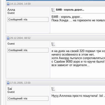
14.11.2004, 14:59
Алла
БМВ - король дорог...
Guest
БМВ - король дорог...
Сообщений: n/a
Пока Хонда ... на горизонте не появля
29.12.2004, 08:52
Guest
Сообщений: n/a
я на днях на своей 320 порвал три х
ничего особенного в этом нет,
хотя Аккорд пытался сопротивляться
с Саабом 9000 аэро и то круче было!
все зависит от водителя...
17.01.2005, 13:00
Sai
Guest
Нууу,Аллочка просто пошутила! :lol: 
Сообщений: n/a