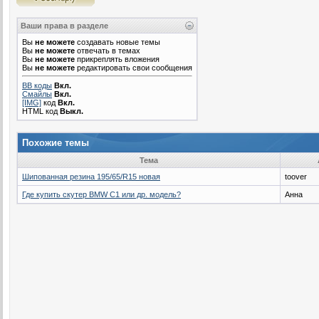
Ваши права в разделе
Вы
не можете
создавать новые темы
Вы
не можете
отвечать в темах
Вы
не можете
прикреплять вложения
Вы
не можете
редактировать свои сообщения
BB коды
Вкл.
Смайлы
Вкл.
[IMG]
код
Вкл.
HTML код
Выкл.
Похожие темы
Тема
Шипованная резина 195/65/R15 новая
toover
Где купить скутер BMW C1 или др. модель?
Анна