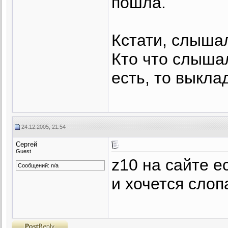
пошла.
Кстати, слышал
Кто что слышал
есть, то выкла
24.12.2005, 21:54
Сергей
Guest
z10 на сайте ес
Сообщений: n/a
и хочется слопа