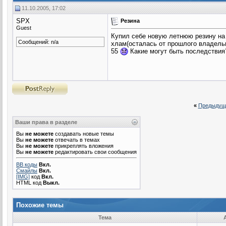
11.10.2005, 17:02
SPX
Резина
Guest
Купил себе новую летнюю резину на 3
Сообщений: n/a
хлам(осталась от прошлого владельца
55
Какие могут быть последствия?
«
Предыдущ
Ваши права в разделе
Вы
не можете
создавать новые темы
Вы
не можете
отвечать в темах
Вы
не можете
прикреплять вложения
Вы
не можете
редактировать свои сообщения
BB коды
Вкл.
Смайлы
Вкл.
[IMG]
код
Вкл.
HTML код
Выкл.
Похожие темы
Тема