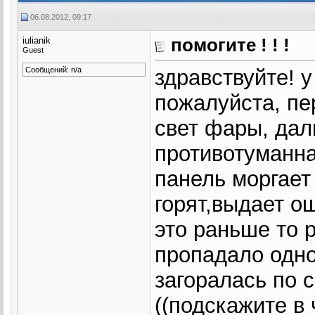
06.08.2012, 09:17
iulianik
помогите ! ! !
Guest
Сообщений: n/a
здравствуйте! 
пожалуйста, пе
свет фары, дал
противотуманна
панель моргает
горят,выдает о
это раньше то 
пропадало одно
загоралась по 
((подскажите в