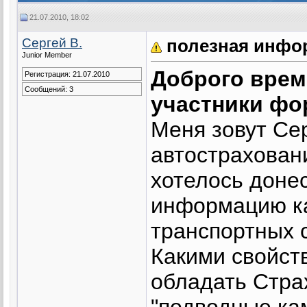
21.07.2010, 18:02
Сергей В.
полезная инфор
Junior Member
Доброго врем
Регистрация: 21.07.2010
Сообщений: 3
участники фо
Меня зовут Се
автострахован
хотелось доне
информацию к
транспортных 
Какими свойст
обладать Стра
"подводные ка