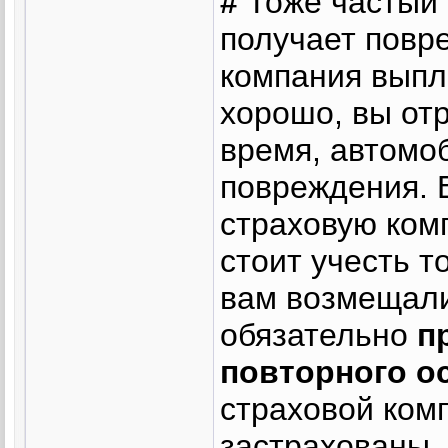
#
Тоже частый
получает повр
компания выпл
хорошо, вы от
время, автомо
повреждения. 
страховую комп
стоит учесть т
вам возмещали
обязательно
п
повторного о
страховой ком
застрахованы.