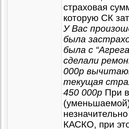
страховая сум
которую СК за
У Вас произош
была застрахо
была с “Агрег
сделали ремон
000р вычитаю
текущая стра
450 000р
При в
(уменьшаемой)
незначительно
КАСКО, при это