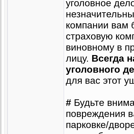
уголовное дел
незначительный
компании вам б
страховую ком
виновному в п
лицу.
Всегда 
уголовного д
для вас этот у
#
Будьте вним
повреждения в
парковке/дворе