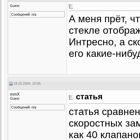
Guest
Сообщений: n/a
А меня прёт, ч
стекле отображ
Интресно, а ск
его какие-ниб
19.10.2004, 10:05
mmX
статья
Guest
Сообщений: n/a
статья сравнен
скоростных за
как 40 клапано