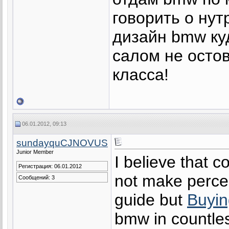
говорить о нут
дизайн bmw куд
салом не остов
класса!
06.01.2012, 09:13
sundayquCJNOVUS
Junior Member
I believe that 
Регистрация: 06.01.2012
not make percep
Сообщений: 3
guide but
Buyi
bmw in countles