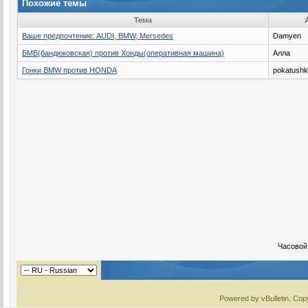
Похожие темы
Тема
Ваше предпочтение: AUDI, BMW, Mersedes
Damyen
БМВ(бандюковская) против Хонды(оперативная машина)
Алла
Гонки BMW против HONDA
pokatushk
Часовой
Powered by vBulletin. Copy