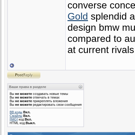
converse conce
Gold
splendid a
design bmw muc
compared to aud
at current rivals
Ваши права в разделе
Вы
не можете
создавать новые темы
Вы
не можете
отвечать в темах
Вы
не можете
прикреплять вложения
Вы
не можете
редактировать свои сообщения
BB коды
Вкл.
Смайлы
Вкл.
[IMG]
код
Вкл.
HTML код
Выкл.