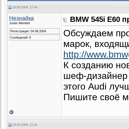
18.09.2004, 17:44
Незнайка
BMW 545i E60 пр
Junior Member
Обсуждаем про
Регистрация: 04.08.2004
Сообщений: 9
марок, входящи
http://www.bmwg
К созданию но
шеф-дизайнер 
этого Audi луч
Пишите своё м
19.09.2004, 21:31