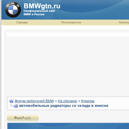
Справка
Пользователи
Кален
Форум любителей BMW
»
На обочине
»
Курилка
автомобильные радиаторы со склада в минске