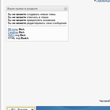
«
Предыдущ
Ваши права в разделе
Вы
не можете
создавать новые темы
Вы
не можете
отвечать в темах
Вы
не можете
прикреплять вложения
Вы
не можете
редактировать свои сообщения
BB коды
Вкл.
Смайлы
Вкл.
[IMG]
код
Вкл.
HTML код
Выкл.
Часовой