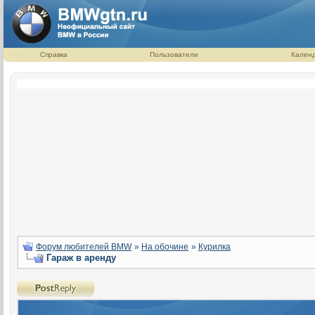
Справка
Пользователи
Кален
Форум любителей BMW
»
На обочине
»
Курилка
Гараж в аренду