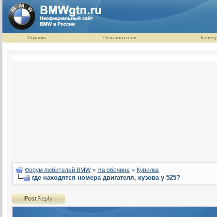
Справка
Пользователи
Кален
Форум любителей BMW
»
На обочине
»
Курилка
где находятся номера двигателя, кузова у 525?