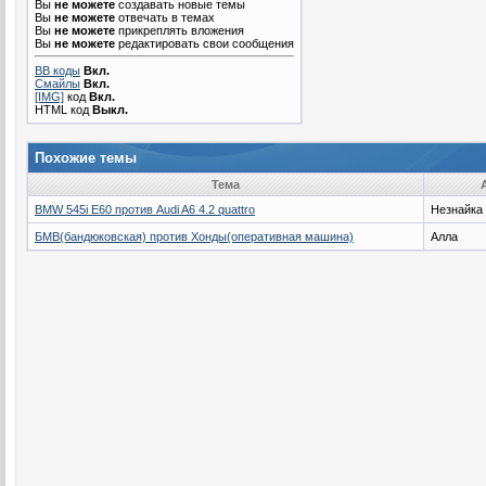
Вы
не можете
создавать новые темы
Вы
не можете
отвечать в темах
Вы
не можете
прикреплять вложения
Вы
не можете
редактировать свои сообщения
BB коды
Вкл.
Смайлы
Вкл.
[IMG]
код
Вкл.
HTML код
Выкл.
Похожие темы
Тема
BMW 545i E60 против Audi A6 4.2 quattro
Незнайка
БМВ(бандюковская) против Хонды(оперативная машина)
Алла