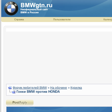
Справка
Пользователи
Кален
Форум любителей BMW
»
На обочине
»
Курилка
Гонки BMW против HONDA