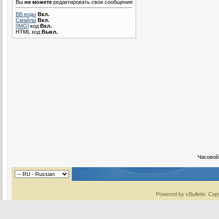
Вы
не можете
редактировать свои сообщения
BB коды
Вкл.
Смайлы
Вкл.
[IMG]
код
Вкл.
HTML код
Выкл.
Часовой
Powered by vBulletin. Copy