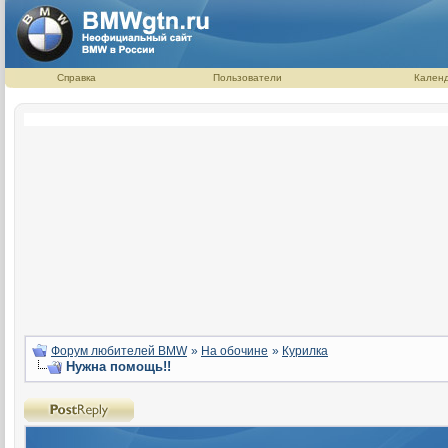
Справка
Пользователи
Кален
Форум любителей BMW
»
На обочине
»
Курилка
Нужна помощь!!