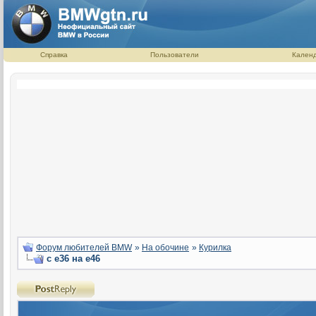
Справка
Пользователи
Кален
Форум любителей BMW
»
На обочине
»
Курилка
с e36 на e46