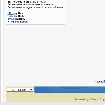
Вы
не можете
отвечать в темах
Вы
не можете
прикреплять вложения
Вы
не можете
редактировать свои сообщения
BB коды
Вкл.
Смайлы
Вкл.
[IMG]
код
Вкл.
HTML код
Выкл.
Часовой
Powered by vBulletin. Copy