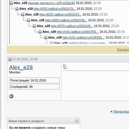
Alex_e28
продам запчасти с е28 м20/м30
16.01.2010,
22:25
Alex_e28
http://i055.radikal.ru/0910/7b...
16.01.2010,
22:25
Alex_e28
http://i033.radikal.ru/0910/33...
16.01.2010,
22:26
Alex_e28
http://i060.radikal.ru/0910/3b...
16.01.2010,
22:26
Alex_e28
http://i079.radikal.ru/0912/d5...
16.01.2010,
22:28
Alex_e28
http://s41.radikal.ru/i091/091...
16.01.2010,
22:29
Alex_e28
http://s51.radikal.ru/i134/091...
16.01.2010,
22:2
Alex_e28
задняя балка с рычагами...
03.02.2010,
2
Alex_e28
трамблер м20 продан...
10.02.2010,
Предыд
Alex_e28
аппппппппп
14.03.2010,
15:46
17.05.2010, 22:48
Andrey7
Приборки есть?
22.03.2010,
2
Alex_e28
Alex_e28
забрали на днях
24.03.20
Alex_e28
поворотники проданы
Member
Alex_e28
топливные форсу
Регистрация: 16.01.2010
Alex_e28
Новые поступл
Сообщений: 38
Alex_e28
http://i038
Alex_e28
http://
Alex_e28
ht
Alex_e
«
Предыдущ
Ale
Ваши права в разделе
Вы
не можете
создавать новые темы