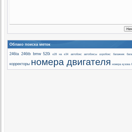
Облако поиска меток
246ta
246tb
bmw 520i
e28 на e34
автобокс
автобоксы
аэробокс
багажник
баг
номера двигателя
корректоры
номера кузова